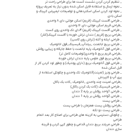
_ تنظیم کردن کردن نشست کست ها برای طراحی راحت تر
_ نحوه ارسال و استفاده فایل اسکن شده بدون نیاز به تعریف پروژه
_ نحوه لود کردن اسکن اسکنردهانی و توضیحات ایمپرشن کپینگ و
اسکن بادی
_ طراحی آفست کپینگ (فریم) اسکن مولتی دای ۸ واحدی
_طراحی فریم اسکن مولتی دای ۱۶ واحدی
_ طراحی آفست کپینگ (فریم) ۴دای تک واحدی روی کست
_طراحی بریج (فریم ) دندان تراش خورده با آفست کپینگ(کلار)
_ طراحی اینله و آنله (تراش روی کاسپ)
_ طراحی بریج اباتمنت _بیلدآپ_فیسینگ_فول اناتومیک
_ طراحی فول آناتومیک پایه اباتمنت با حفظ جایگاه و زیبایی روکش
_طراحی فریم بریج ۵ واحدی(توضیحات کامل تر)
_طراحی بریج فول ماوس پایه دندان تراش خورده
_ طراحی فول آناتومیک بریج (دارای پونتیک) و چطور لود کردن کار از
قبل اسکن شده
_ طراحی ونیز (لمینت)آناتومیک تک واحدی و چگونگی استفاده از
پری آپ و کاربردش
_طراحی لمینت چند واحدی _اناتومیک _کات بک باکال
_ طراحی فیسینگ (کات بک کردن باکال)
_ طراحی 1واحد روکش بر پایه 2 دندان
_ طراحی 2واحد روکش بر پایه 1 دندان
_ طراحی پست
_طراحی روکش پست همزمان با طراحی پست
_ طراحی پست دو تکه
_ چگونگی دسترسی به گزینه های طراحی برای اصلاح کار بعد اتمام
طراحی
_ طراحی مریلند بریج دندان قدامی و چطور کپی کردن و قرینه
سازی دندان