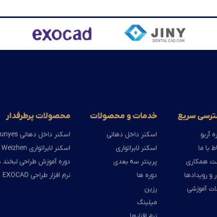
رسی سریع
خدمات و محصولات
محصولات پرطرفدار
ه آریو
اسکنر داخل دهانی
اسکنر داخل دهانی Runyes
ط با ما
اسکنر لابراتواری
اسکنر لابراتواری Weizhen
ت همکاری
پرینتر سه بعدی
دوره آموزش طراحی لبخند 
ر و رویدادها
دوره ها
نرم افزار طراحی EXOCAD
ات آموزشی
رزین
میلینگ
نرم افزارها