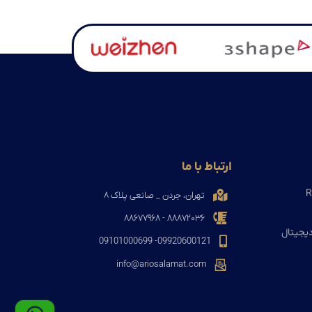
ارتباط با ما
تهران، جردن _ صانعی پلاک ۸
۸۸۸۷۲۰۳۶ - ۸۸۶۷۷۹۶۸
دیجیتال
09920600121- 09101000699
info@ariosalamat.com