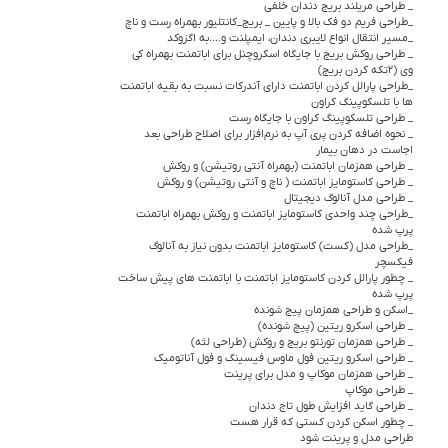
_ طراحی مریلند بریج دندان خلفی
_طراحی فریم دو فک بالا و پایین _ بریج_کانتلیور بهمراه رست و ناچ
_مسیر انتقال انواع لایبری دندان، ایمپلنت و….به اگزوکد
_ طراحی روکش بریج با جایگاه اسکروچنل برای اباتمنت بهمراه کی
وی (۲تکه کردن بریج)
_طراحی پارالل کردن اباتمنت دارای آندرکات نسبت به بقیه اباتمنت
ها با تلسکوپینگ کراون
_ طراحی تلسکوپینگ کراون با جایگاه رست
_ نحوه اضافه کردن پری آپ به نرم‌افزار برای اصلاح طراحی بعد
اجاست در دهان بیمار
_ طراحی همزمان اباتمنت (بهمراه آنتی روتیشن) و روکش
_ طراحی کاستومایز اباتمنت ( ناچ و آنتی روتیشن) و روکش
_ طراحی مدل آنالوگ دیجیتال
_طراحی چند واحدی کاستومایز اباتمنت و روکش بهمراه اباتمنت
پرپ شده
_طراحی مدل (کست) کاستومایز اباتمنت بدون نیاز به آنالوگ
فیکسچر
_ چطور پارالل کردن کاستومایز اباتمنت با اباتمنت های پیش ساخت
پرپ شده
_اسکن و طراحی همزمان پیج شونده
_ طراحی اسکرو ریتین (پیچ شونده)
_ طراحی همزمان تورنتو بریج و روکش (طراحی لثه)
_ طراحی اسکرو ریتین فول ماوس فیسینگ و فول آناتومیک
_ طراحی همزمان موکاپ و مدل برای پرینت
_ طراحی موکاپ
_ طراحی گاید افزایش طول تاج دندان
_ چطور اسکن کردن کستی که قرار هست
طراحی مدل و پرینت شود