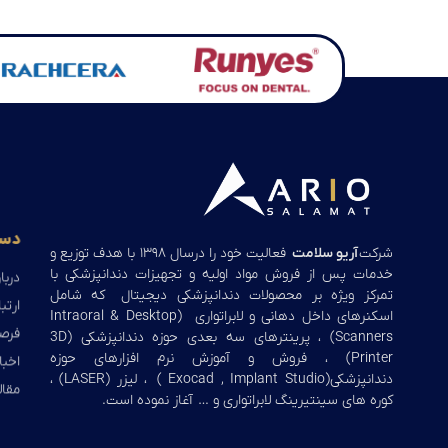
دست
شرکت
آریو سلامت
فعالیت خود را درسال ۱۳۹۸ با هدف توزیع و
خدمات پس از فروش مواد اولیه و تجهیزات دندانپزشکی با
دربار
تمرکز ویژه بر محصولات دندانپزشکی دیجیتال که شامل
ارتبا
اسکنرهای داخل دهانی و لابراتواری (Intraoral & Desktop
فرص
Scanners) ، پرینترهای سه بعدی حوزه دندانپزشکی (3D
Printer) ، فروش و آموزش نرم افزارهای حوزه
اخبا
دندانپزشکی(Exocad , Implant Studio ) ، لیزر (LASER) ،
مقال
کوره های سینتیرینگ لابراتواری و … آغاز نموده است.