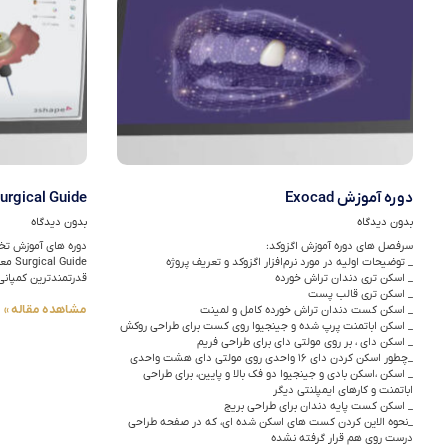
دوره آموزش Exocad
urgical Guide
بدون دیدگاه
بدون دیدگاه
سرفصل های دوره آموزش اگزوکد:
_ توضیحات اولیه در مورد نرم‌افزار اگزوکد و تعریف پروژه
_ اسکن تری دندان تراش خورده
قدرتمندترین کمپانی
_ اسکن تری قالب پست
مشاهده مقاله »
_ اسکن کست دندان تراش خورده کامل و لمینت
_ اسکن اباتمنت پرپ شده و جینجیوا روی کست برای طراحی روکش
_ اسکن دای ، بر روی مولتی دای برای طراحی فریم
_چطور اسکن کردن دای ۱۶ واحدی روی مولتی دای هشت واحدی
_ اسکن ،اسکن بادی و جینجیوا دو فک بالا و پایین، برای طراحی
اباتمنت و کارهای ایمپلنتی دیگر
_ اسکن کست پایه دندان برای طراحی بریج
_نحوه الاین کردن کست های اسکن شده ای، که در صفحه طراحی
درست روی هم قرار گرفته نشده