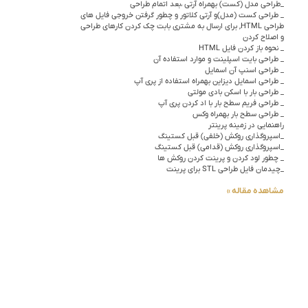
_طراحی مدل (کست) بهمراه آرتی ،بعد اتمام طراحی
_ طراحی کست (مدل)و آرتی کلاتور و چطور گرفتن خروجی فایل های
طراحی HTML, برای ارسال به مشتری بابت چک کردن کارهای طراحی
و اصلاح کردن
_ نحوه باز کردن فایل HTML
_ طراحی بایت اسپلینت و موارد استفاده آن
_ طراحی اسنپ آن اسمایل
_ طراحی اسمایل دیزاین بهمراه استفاده از پری آپ
_ طراحی بار با اسکن بادی مولتی
_ طراحی فریم سطح بار با اد کردن پری آپ
_ طراحی سطح بار بهمراه وکس
راهنمایی در زمینه پرینتر
_اسپروگذاری روکش (خلفی) قبل کستینگ
_اسپروگذاری روکش (قدامی) قبل کستینگ
_ چطور لود کردن و پرینت کردن روکش ها
_چیدمان فایل طراحی STL برای پرینت
مشاهده مقاله »