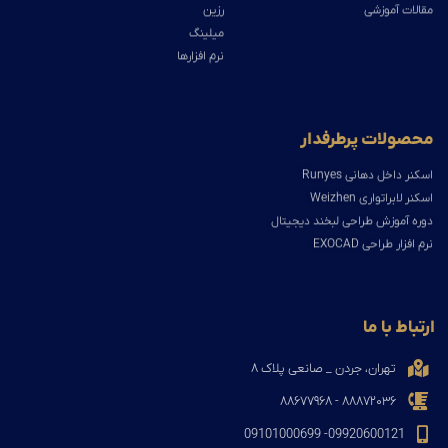
مقالات آموزشی
رزین
میلینگ
نرم افزارها
محصولات پرطرفدار
اسکنر داخل دهانی Runyes
اسکنر لابراتواری Weizhen
دوره آموزش طراحی لبخند دیجیتال
نرم افزار طراحی EXOCAD
ارتباط با ما
تهران، جردن _ صانعی پلاک ۸
۸۸۸۷۲۰۳۶ - ۸۸۶۷۷۹۶۸
09920600121- 09101000699