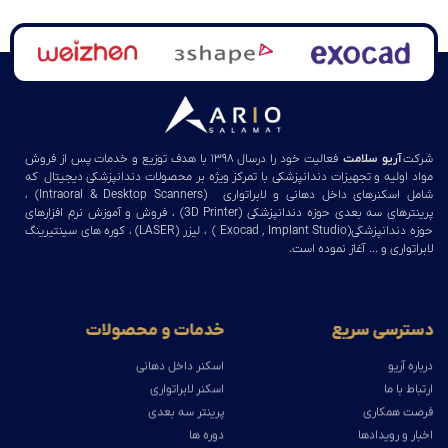
شرکت
آریو سلامت
فعالیت خود را درسال ۱۳۹۸ با هدف توزیع و خدمات پس از فروش
مواد اولیه و تجهیزات دندانپزشکی با تمرکز ویژه بر محصولات دندانپزشکی دیجیتال که
شامل اسکنرهای داخل دهانی و لابراتواری (Intraoral & Desktop Scanners) ،
پرینترهای سه بعدی حوزه دندانپزشکی (3D Printer) ، فروش و آموزش نرم افزارهای
حوزه دندانپزشکی(Exocad , Implant Studio ) ، لیزر (LASER) ، کوره های سینتیرینگ
لابراتواری و … آغاز نموده است.
دسترسی سریع
خدمات و محصولات
درباره آریو
اسکنر داخل دهانی
ارتباط با ما
اسکنر لابراتواری
فرصت همکاری
پرینتر سه بعدی
اخبار و رویدادها
دوره ها