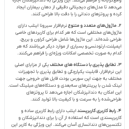
واقع‌گرایانه را فراهم می‌کند. این ویژگی به دندانپزشکان اجازه
می‌دهد تا مدل‌های دیجیتالی دقیقی از دهان بیماران ایجاد
کرده و پروتزهای دندانی را با دقت بالا طراحی کنند
.
۲
.
ماژول‌های متعدد و متنوع
نرم‌افزار سیرونا اینلب دارای
ماژول‌های مختلفی است که هر کدام برای کاربردهای خاصی
طراحی شده‌اند. این ماژول‌ها شامل طراحی کراون و بریج،
ایمپلنت،
ارتودنسی
و بسیاری از موارد دیگر می‌باشند که هر
کدام به صورت تخصصی امکانات ویژه‌ای را فراهم می‌کنند
.
۳
.
تطابق پذیری با دستگاه های مختلف
یکی از مزایای اصلی
این نرم‌افزار، قابلیت یکپارچگی
و تطابق پذیری با تجهیزات
مختلف به جهت اپن سورس بودت فایل های خروجی جهت
لینک شدن با
پرینترهای سه‌بعدی و دستگاه‌های میلینگ است.
این امکان به دندانپزشکان اجازه می‌دهد تا پروتزهای
طراحی‌شده را به سرعت و با کیفیت بالا تولید کنند
.
۴
.
رابط کاربری کاربرپسند
اینلب دارای رابط کاربری ساده و
کاربرپسندی است که استفاده از آن را برای دندانپزشکان و
تکنسین‌های دندانسازی آسان می‌کند. این ویژگی به کاربر این