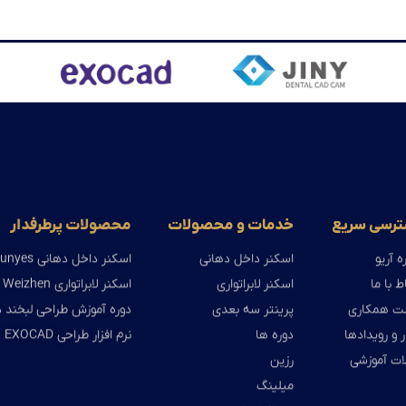
رسی سریع
خدمات و محصولات
محصولات پرطرفدار
ه آریو
اسکنر داخل دهانی
اسکنر داخل دهانی Runyes
ط با ما
اسکنر لابراتواری
اسکنر لابراتواری Weizhen
ت همکاری
پرینتر سه بعدی
دوره آموزش طراحی لبخند 
ر و رویدادها
دوره ها
نرم افزار طراحی EXOCAD
ات آموزشی
رزین
میلینگ