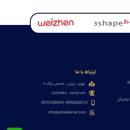
ارتباط با ما
تهران، جردن _ صانعی پلاک ۸
۸۸۸۷۲۰۳۶ - ۸۸۶۷۷۹۶۸
دیجیتال
09920600121- 09101000699
info@ariosalamat.com