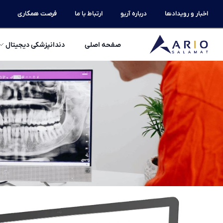
اخبار و رویدادها
درباره آریو
ارتباط با ما
فرصت همکاری
صفحه اصلی
دندانپزشکی دیجیتال
آریو سلامت
دندانپزشکی دیجیتال، لوازم دندانپزشکی ، میلینگ، پرینتر سه بعدی، اسکنر داخل دهانی، اسکنر لابراتوری