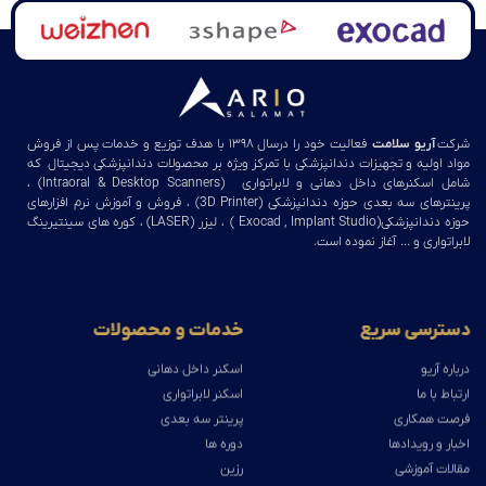
شرکت
آریو سلامت
فعالیت خود را درسال ۱۳۹۸ با هدف توزیع و خدمات پس از فروش
مواد اولیه و تجهیزات دندانپزشکی با تمرکز ویژه بر محصولات دندانپزشکی دیجیتال که
شامل اسکنرهای داخل دهانی و لابراتواری (Intraoral & Desktop Scanners) ،
پرینترهای سه بعدی حوزه دندانپزشکی (3D Printer) ، فروش و آموزش نرم افزارهای
حوزه دندانپزشکی(Exocad , Implant Studio ) ، لیزر (LASER) ، کوره های سینتیرینگ
لابراتواری و … آغاز نموده است.
دسترسی سریع
خدمات و محصولات
درباره آریو
اسکنر داخل دهانی
ارتباط با ما
اسکنر لابراتواری
فرصت همکاری
پرینتر سه بعدی
اخبار و رویدادها
دوره ها
مقالات آموزشی
رزین