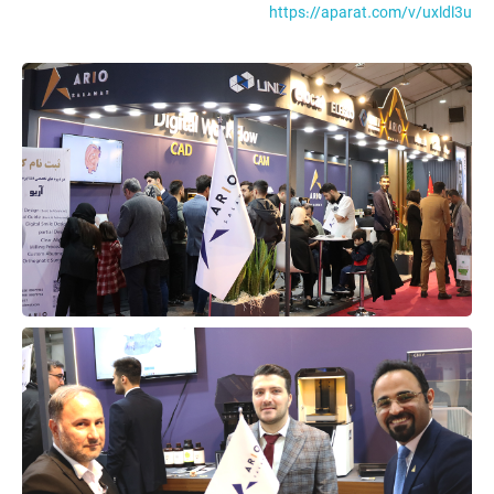
https://aparat.com/v/uxldl3u