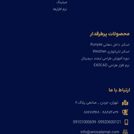
میلینگ
نرم افزارها
محصولات پرطرفدار
اسکنر داخل دهانی Runyes
اسکنر لابراتواری Weizhen
دوره آموزش طراحی لبخند دیجیتال
نرم افزار طراحی EXOCAD
ارتباط با ما
تهران، جردن _ صانعی پلاک ۸
۸۸۸۷۲۰۳۶ - ۸۸۶۷۷۹۶۸
09920600121- 09101000699
info@ariosalamat.com