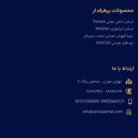
محصولات پرطرفدار
اسکنر داخل دهانی Runyes
اسکنر لابراتواری Weizhen
دوره آموزش طراحی لبخند دیجیتال
نرم افزار طراحی EXOCAD
ارتباط با ما
تهران، جردن _ صانعی پلاک ۸
۸۸۸۷۲۰۳۶ - ۸۸۶۷۷۹۶۸
09920600121- 09101000699
info@ariosalamat.com