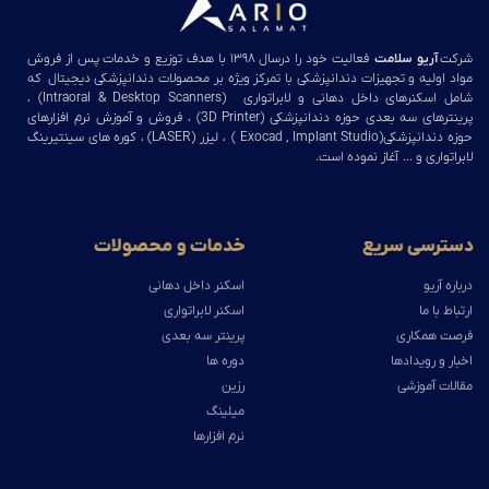
شرکت
آریو سلامت
فعالیت خود را درسال ۱۳۹۸ با هدف توزیع و خدمات پس از فروش
مواد اولیه و تجهیزات دندانپزشکی با تمرکز ویژه بر محصولات دندانپزشکی دیجیتال که
شامل اسکنرهای داخل دهانی و لابراتواری (Intraoral & Desktop Scanners) ،
پرینترهای سه بعدی حوزه دندانپزشکی (3D Printer) ، فروش و آموزش نرم افزارهای
حوزه دندانپزشکی(Exocad , Implant Studio ) ، لیزر (LASER) ، کوره های سینتیرینگ
لابراتواری و … آغاز نموده است.
دسترسی سریع
خدمات و محصولات
درباره آریو
اسکنر داخل دهانی
ارتباط با ما
اسکنر لابراتواری
فرصت همکاری
پرینتر سه بعدی
اخبار و رویدادها
دوره ها
مقالات آموزشی
رزین
میلینگ
نرم افزارها