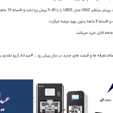
اط 10 ماهه خریداری بکنید.
اعلام تعرفه ها و قیمت های جدید در سال پیش رو…. #عیدانه_آریو تقدیم به