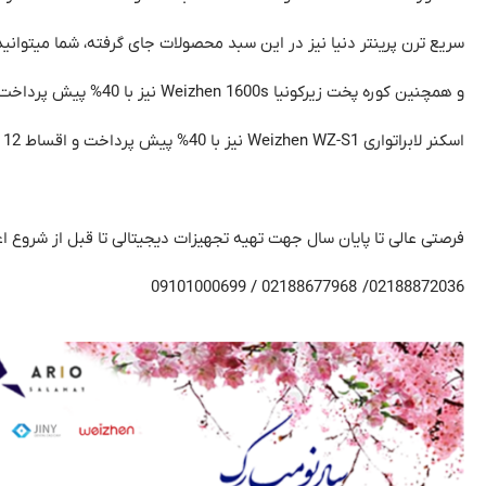
سریع ترن پرینتر دنیا نیز در این سبد محصولات جای گرفته، شما میتوانید پرینتر بینظیر UNIZ مدل UBEE را با 40 % پیش پرداخت و اقس
و همچنین کوره پخت زیرکونیا Weizhen 1600s نیز با 40% پیش پرداخت و اقساط 8 ماهه بدون بهره عرضه میگردد.
اسکنر لابراتواری Weizhen WZ-S1 نیز با 40% پیش پرداخت و اقساط 12 ماهه قابل خرید میباشد.
فرصتی عالی تا پایان سال جهت تهیه تجهیزات دیجیتالی تا قبل از شروع 
02188872036/ 02188677968 / 09101000699