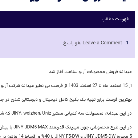
فهرست مطالب
Leave a Comment لغو پاسخ
عیدانه فروش محصولات آریو سلامت آغاز شد
از 15 اسفند ماه تا 27 اسفند 1403 از فرصت بی نظیر عیدانه شرکت آریو استفاده نمایید.
بهترین فرصت برای تهیه یک پکیج کامل دیجیتال و دیجیتالی شدن در جش
در این عیدانه، محصولات سه کمپانی معتبر JINY، weizhen، Uniz که شرکت آریو سلامت مفتخر به نمایندگی انحصاری آنها در ایران است، در سبد جشنواره قرار گرفته است.
5 محوره JINY JDM5-DW و JINY F5-DW با 40% و اقساط 14 ماهه در سبد محصولات تراش تر و خشک قرار گرفته است.