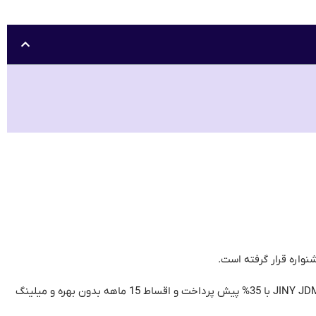
در این طرح محصولاتی چون میلینگ قدرتمند JINY JDM5-MAX با پیش پرداخت 50% و اقساط 20 ماهه بدون بهره و میلینگ JINY JDM4T و JINY JDM5Z با 35% پیش پرداخت و اقساط 15 ماهه بدون بهره و میلینگ