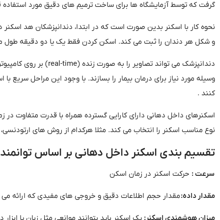
گرفت که توسط آزمایشگاه ها برای ساخت ترمیم های دقیق مورد استفاده ق
نحوه کار با اسکنر بدین صورت است که در ابتدا، دندانپزشکان هد اسکنر 
و شکل هر دندان را ثبت می کند
.
اسکن کردن فقط یک یا دو دقیقه طول می
دندانپزشک می تواند تصاویر را به صورت زنده
(real-time)
بر روی کامپیوت
وسیله مورد نیاز برای درمان بیمار را بسازند
.
با وجود این مراحل سریع با ا
کنند
.
اسکنرهای داخل دهانی دارای کارایی گسترده همراه با قدرت متفاوت در 
نوع مناسب اسکنر را انتخاب می کند
.
مثلا هرکدام از روش های ارتودنسی، ت
تقسیم بندی اسکنر داخل دهانی بر اساس توانمند
سرعت
:
حرکت اسکنر در زمان اسکن
مقدار
داده
:
مقدار حجم
اطلاعات دقیق و خروجی های مفیدی که ارائه می
میزان
هوشمندی
اسکنر
:
یک اسکنر باید بتوانند موانعی مثل زبان یا ابزا