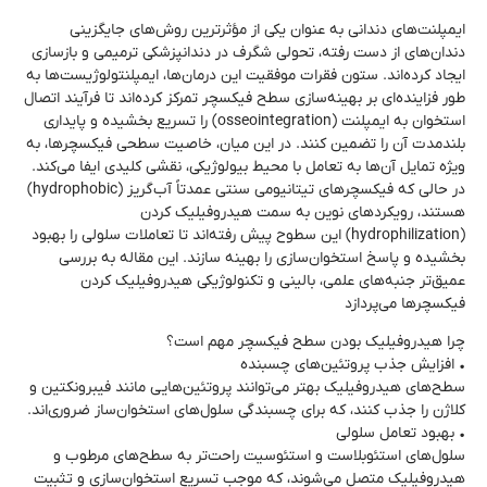
ایمپلنت‌های دندانی به عنوان یکی از مؤثرترین روش‌های جایگزینی
دندان‌های از دست رفته، تحولی شگرف در دندانپزشکی ترمیمی و بازسازی
ایجاد کرده‌اند. ستون فقرات موفقیت این درمان‌ها، ایمپلنتولوژیست‌ها به
طور فزاینده‌ای بر بهینه‌سازی سطح فیکسچر تمرکز کرده‌اند تا فرآیند اتصال
استخوان به ایمپلنت (osseointegration) را تسریع بخشیده و پایداری
بلندمدت آن را تضمین کنند. در این میان، خاصیت سطحی فیکسچرها، به
ویژه تمایل آن‌ها به تعامل با محیط بیولوژیکی، نقشی کلیدی ایفا می‌کند.
در حالی که فیکسچرهای تیتانیومی سنتی عمدتاً آب‌گریز (hydrophobic)
هستند، رویکردهای نوین به سمت هیدروفیلیک کردن
(hydrophilization) این سطوح پیش رفته‌اند تا تعاملات سلولی را بهبود
بخشیده و پاسخ استخوان‌سازی را بهینه سازند. این مقاله به بررسی
عمیق‌تر جنبه‌های علمی، بالینی و تکنولوژیکی هیدروفیلیک کردن
فیکسچرها می‌پردازد
چرا هیدروفیلیک بودن سطح فیکسچر مهم است؟
• افزایش جذب پروتئین‌های چسبنده
سطح‌های هیدروفیلیک بهتر می‌توانند پروتئین‌هایی مانند فیبرونکتین و
کلاژن را جذب کنند، که برای چسبندگی سلول‌های استخوان‌ساز ضروری‌اند.
• بهبود تعامل سلولی
سلول‌های استئوبلاست و استئوسیت راحت‌تر به سطح‌های مرطوب و
هیدروفیلیک متصل می‌شوند، که موجب تسریع استخوان‌سازی و تثبیت