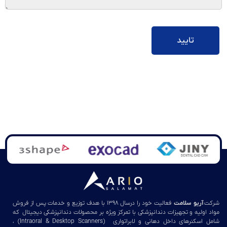
شرکت
آریو سلامت
فعالیت خود را درسال ۱۳۹۸ با هدف توزیع و خدمات پس از فروش
مواد اولیه و تجهیزات دندانپزشکی با تمرکز ویژه بر محصولات دندانپزشکی دیجیتال که
شامل اسکنرهای داخل دهانی و لابراتواری (Intraoral & Desktop Scanners) ،