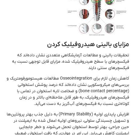
مزایای بالینی هیدروفیلیک کردن
تحقیقات بالینی و مطالعات آزمایشگاهی متعددی نشان داده‌اند که
فیکسچرهای با سطح هیدروفیلیک شده، مزایای قابل توجهی نسبت به
فیکسچرهای سنتی دارند
کاهش زمان لازم برای Osseointegration مطالعات هیستومورفومتریک و
بررسی‌های میکروسکوپی نشان داده‌اند که درصد پوشش استخوانی
(bone contact percentage) و ضخامت لایه استخوان در تماس با
فیکسچرهای هیدروفیلیک، به طور قابل ملاحظه‌ای بالاتر و در زمان
کوتاه‌تری نسبت به فیکسچرهای آب‌گریز به دست می‌آید.
افزایش پایداری اولیه (Primary Stability) به دلیل جذب بهتر پروتئین‌ها
و تسهیل چسبندگی سلولی، نیروهای اولیه اعمال شده به ایمپلنت در
حین جراحی، بهتر توسط استخوان تحمل می‌شوند و خطر جابجایی
ایمپلنت کاهش می‌یابد. این امر در مواردی که بافت استخوان ضعیف