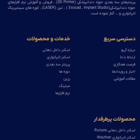
پرینترهای سه بعدی حوزه دندانپزشکی (3D Printer) ، فروش و آموزش نرم افزارهای
حوزه دندانپزشکی(Exocad , Implant Studio ) ، لیزر (LASER) ، کوره های سینتیرینگ
لابراتواری و … آغاز نموده است.
دسترسی سریع
خدمات و محصولات
درباره آریو
اسکنر داخل دهانی
ارتباط با ما
اسکنر لابراتواری
فرصت همکاری
پرینتر سه بعدی
اخبار و رویدادها
دوره ها
مقالات آموزشی
رزین
میلینگ
نرم افزارها
محصولات پرطرفدار
اسکنر داخل دهانی Runyes
اسکنر لابراتواری Weizhen