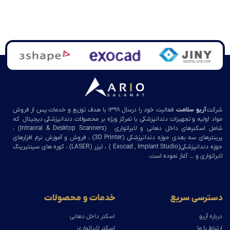
شرکت
آریو سلامت
فعالیت خود را درسال ۱۳۹۸ با هدف توزیع و خدمات پس از فروش
مواد اولیه و تجهیزات دندانپزشکی با تمرکز ویژه بر محصولات دندانپزشکی دیجیتال که
شامل اسکنرهای داخل دهانی و لابراتواری (Intraoral & Desktop Scanners) ،
پرینترهای سه بعدی حوزه دندانپزشکی (3D Printer) ، فروش و آموزش نرم افزارهای
حوزه دندانپزشکی(Exocad , Implant Studio ) ، لیزر (LASER) ، کوره های سینتیرینگ
لابراتواری و … آغاز نموده است.
دسترسی سریع
خدمات و محصولات
درباره آریو
اسکنر داخل دهانی
ارتباط با ما
اسکنر لابراتواری