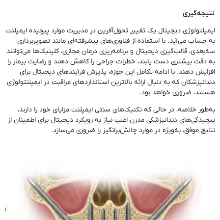
نتیجه‌گیری
ایمپلتولوژی دیجیتال یک تغییر تحول‌آفرین در مدیریت موارد پیچیده ایمپلنت
به حساب می‌آید. با استفاده از فناوری‌های پیشرفته‌ای مانند تصویربرداری
سه‌بعدی، قالب‌گیری دیجیتال و برنامه‌ریزی درمان مجازی، کلینیک‌ها می‌توانند
به دقت بیشتری دست یابند، خطرات جراحی را کاهش دهند و رضایت بیمار را
افزایش دهند. با ادامه تکامل این حوزه، پذیرش فرآیندهای دیجیتال برای
دندانپزشکان که به دنبال ارائه بالاترین استانداردهای مراقبت در ایمپلنتولوژی
هستند، ضروری خواهد بود.
به‌طور خلاصه، در حالی که تکنیک‌های سنتی ایمپلنت مزایای خود را دارند،
پیچیدگی‌های دندانپزشکی مدرن اغلب نیاز به رویکرد دیجیتال برای اطمینان از
نتایج موفق، به‌ویژه در موارد چالش‌برانگیز را ضروری می‌سازد.